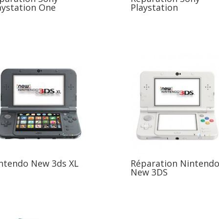
aystation One
Playstation
ntendo New 3ds XL
Réparation Nintend
New 3DS