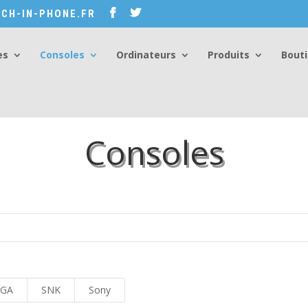
CH-IN-PHONE.FR
es
Consoles
Ordinateurs
Produits
Bout
Consoles
EGA
SNK
Sony