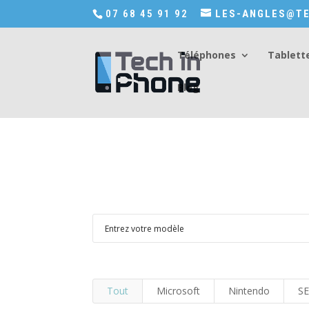
Accédez a Shop-in-tech-in-phone
07 68 45 91 92
LES-ANGLES@TE
Téléphones
Tablett
Blog
Tout
Microsoft
Nintendo
S