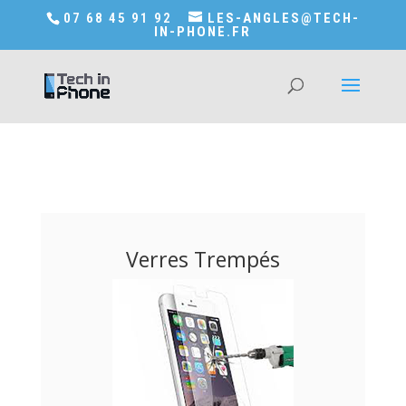
Accédez a Shop-in-tech-in-phone
07 68 45 91 92
LES-ANGLES@TECH-
IN-PHONE.FR
Verres Trempés