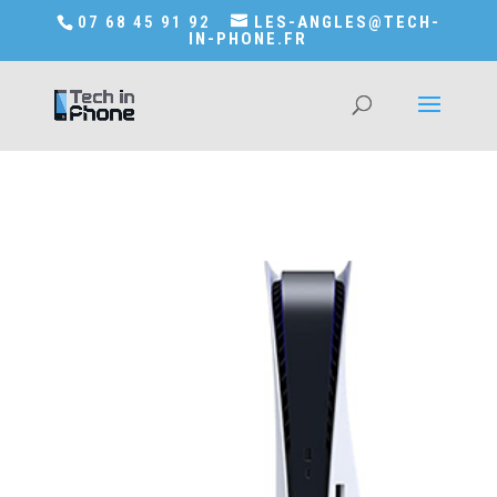
Accédez a Shop-in-tech-in-phone
07 68 45 91 92
LES-ANGLES@TECH-
IN-PHONE.FR