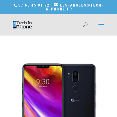
Accédez a Shop-in-tech-in-phone
07 68 45 91 92
LES-ANGLES@TECH-
IN-PHONE.FR