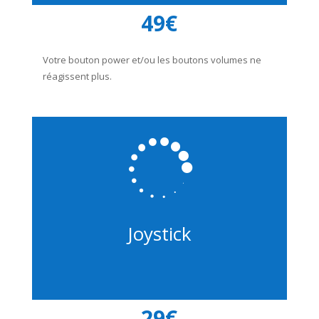
49€
Votre bouton power et/ou les boutons volumes ne
réagissent plus.

Joystick
29€