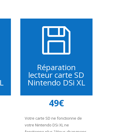

Réparation
lecteur carte SD
L
Nintendo DSi XL
49€
Votre carte SD ne fonctionne de
votre Nintendo DSi XL ne
fonctionne plus ? Nous changeons