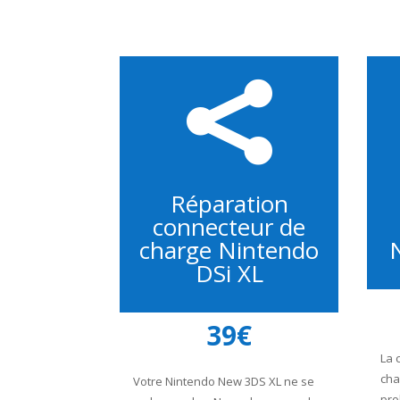

Réparation
connecteur de
charge Nintendo
DSi XL
39€
La 
cha
Votre Nintendo New 3DS XL ne se
pro