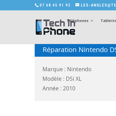
Accédez a Shop-in-tech-in-phone
07 68 45 91 92
LES-ANGLES@TE
Téléphones
Tablett
Blog
Réparation Nintendo DS
Marque : Nintendo
Modèle : DSi XL
Année : 2010