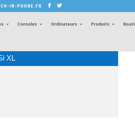
CH-IN-PHONE.FR
es
Consoles
Ordinateurs
Produits
Bout
i XL