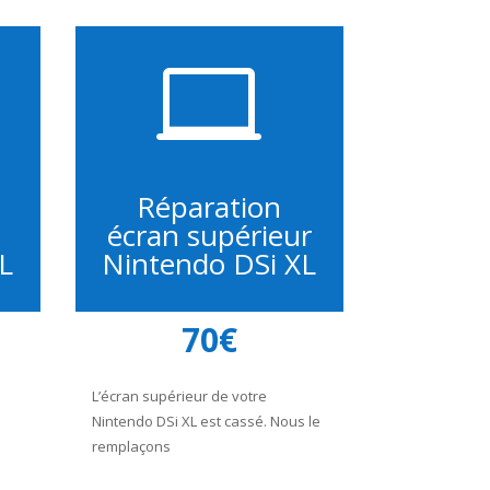

Réparation
écran supérieur
L
Nintendo DSi XL
70€
L’écran supérieur de votre
Nintendo DSi XL est cassé. Nous le
remplaçons