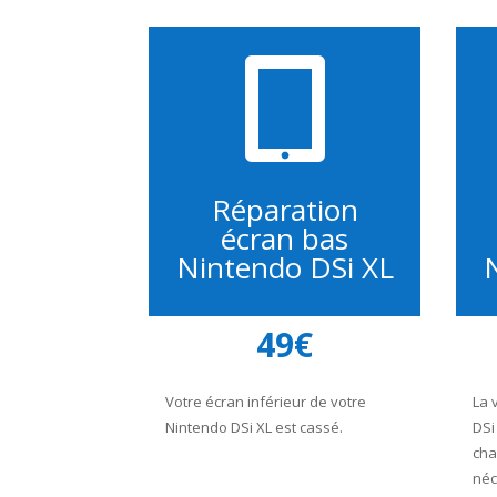

Réparation
écran bas
Nintendo DSi XL
49€
Votre écran inférieur de votre
La 
Nintendo DSi XL est cassé.
DSi
cha
néc