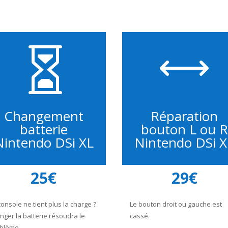

,
Changement
Réparation
batterie
bouton L ou R
Nintendo DSi XL
Nintendo DSi X
25€
29€
console ne tient plus la charge ?
Le bouton droit ou gauche est
nger la batterie résoudra le
cassé.
blème.