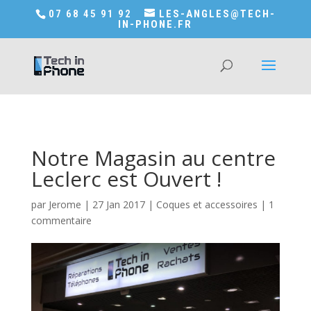
Accédez a Shop-in-tech-in-phone
07 68 45 91 92
LES-ANGLES@TECH-
IN-PHONE.FR
Notre Magasin au centre
Leclerc est Ouvert !
par
Jerome
|
27 Jan 2017
|
Coques et accessoires
|
1
commentaire