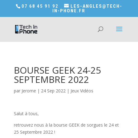
Accédez a Shop-in-tech-in-phone
07 68 45 91 92
LES-ANGLES@TECH-
IN-PHONE.FR
BOURSE GEEK 24-25
SEPTEMBRE 2022
par
Jerome
|
24 Sep 2022
|
Jeux Vidéos
Salut à tous,
retrouvez nous à la bourse GEEK de sorgues le 24 et
25 Septembre 2022 !