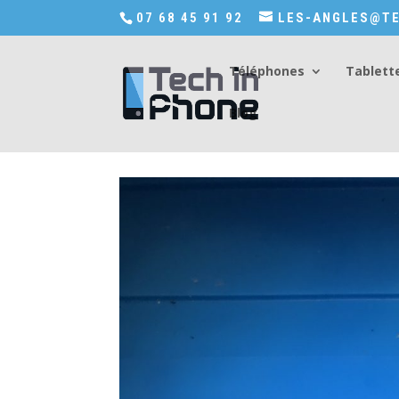
Accédez a Shop-in-tech-in-phone
07 68 45 91 92
LES-ANGLES@TE
Téléphones
Tablett
Blog