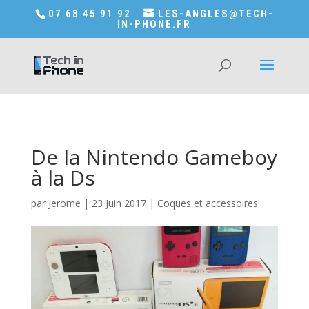
Accédez a Shop-in-tech-in-phone
07 68 45 91 92
LES-ANGLES@TECH-
IN-PHONE.FR
De la Nintendo Gameboy
à la Ds
par
Jerome
|
23 Juin 2017
|
Coques et accessoires