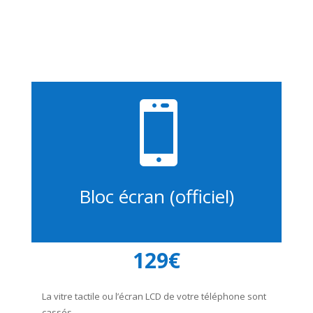

Bloc écran (officiel)
129€
La vitre tactile ou l’écran LCD de votre téléphone sont
cassés.