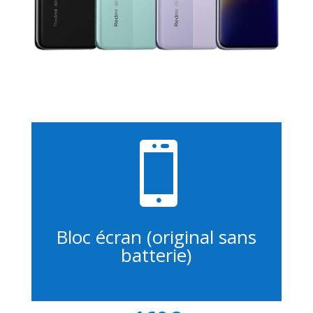

Bloc écran (original sans
batterie)