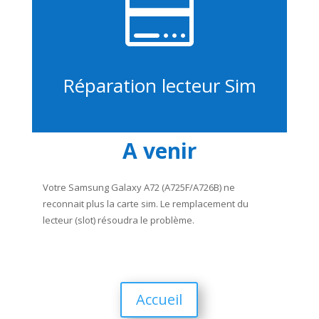

Réparation lecteur Sim
A venir
Votre Samsung Galaxy A72 (A725F/A726B) ne
reconnait plus la carte sim. Le remplacement du
lecteur (slot) résoudra le problème.
Accueil