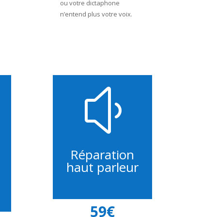
ou votre dictaphone
n’entend plus votre voix.
y
Réparation
haut parleur
59€