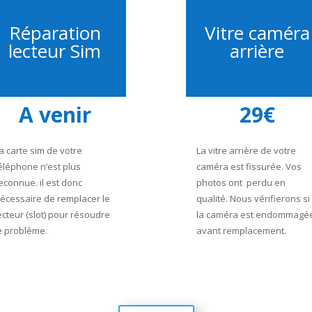
Réparation
Vitre caméra
lecteur Sim
arrière
A venir
29€
a carte sim de votre
La vitre arrière de votre
éléphone n’est plus
caméra est fissurée. Vos
econnue. il est donc
photos ont perdu en
écessaire de remplacer le
qualité. Nous vérifierons si
ecteur (slot) pour résoudre
la caméra est endommagé
e problème.
avant remplacement.