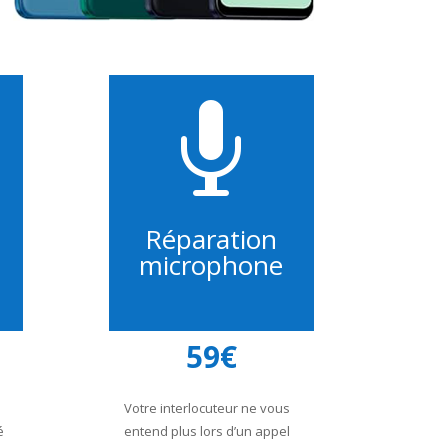

Réparation
microphone
59€
Votre interlocuteur ne vous
é
entend plus lors d’un appel