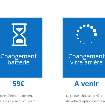


Changement
Changement
batterie
vitre arrière
59€
A venir
otre téléphone ne tient
La coque (châssis) arrière
lus la charge ou coupe tout
de votre téléphone est ray