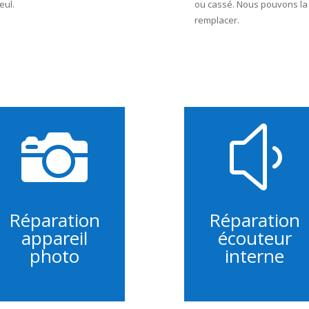
eul.
ou cassé. Nous pouvons la
remplacer.

y
Réparation
Réparation
appareil
écouteur
photo
interne