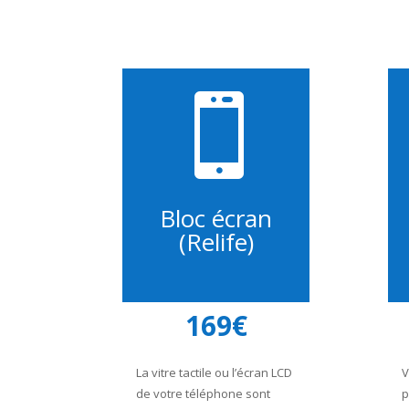

Bloc écran
(Relife)
169€
La vitre tactile ou l’écran LCD
V
de votre téléphone sont
p