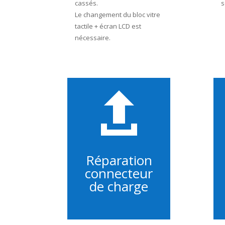
cassés.
s
Le changement du bloc vitre
tactile + écran LCD est
nécessaire.

Réparation
connecteur
de charge