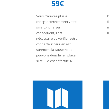
59€
Vous n’arrivez plus à
L
charger correctement votre
f
smartphone. par
n
conséquent, il est
n
nécessaire de vérifier votre
connecteur car il en est
surement la cause.Nous
pouvons donc le remplacer
si celui-ci est défectueux.
