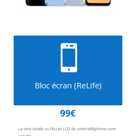

Bloc écran (ReLife)
99€
La vitre tactile ou l’écran LCD de votre téléphone sont
cassés.