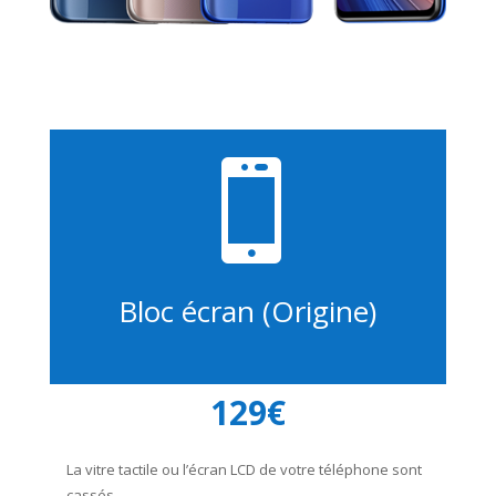

Bloc écran (Origine)
129€
La vitre tactile ou l’écran LCD de votre téléphone sont
cassés.