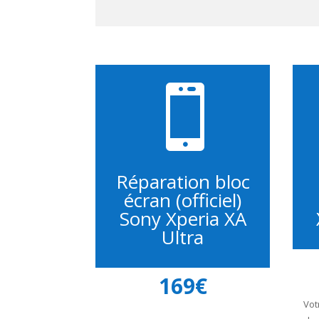

Réparation bloc
écran (officiel)
Sony Xperia XA
Ultra
169€
Vot