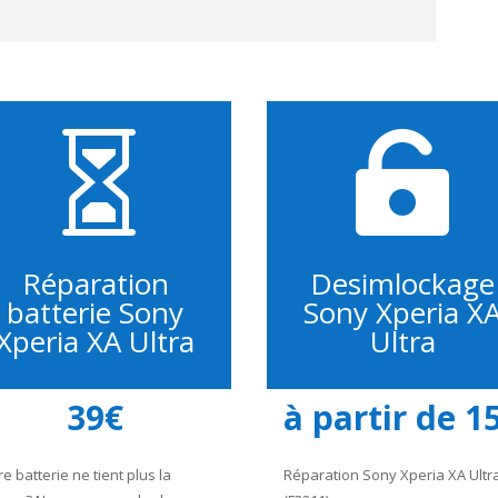


Réparation
Desimlockage
batterie Sony
Sony Xperia X
Xperia XA Ultra
Ultra
39€
à partir de 1
re batterie ne tient plus la
Réparation Sony Xperia XA Ultr