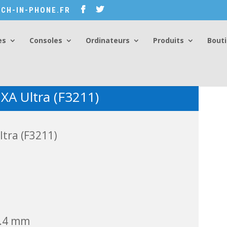
CH-IN-PHONE.FR
es
Consoles
Ordinateurs
Produits
Bout
XA Ultra (F3211)
ltra (F3211)
8.4 mm