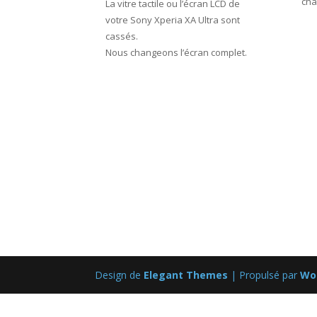
cha
La vitre tactile ou l’écran LCD de
votre Sony Xperia XA Ultra sont
cassés.
Nous changeons l’écran complet.
Design de
Elegant Themes
| Propulsé par
Wo