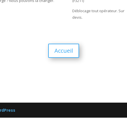
rge ? Nous pouvons la changer.
(F3211)
Déblocage tout opérateur. Sur
devis.
Accueil
rdPress