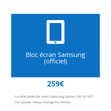

Bloc écran Samsung
(officiel)
259€
La vitre tactile de votre Samsung Galaxy Tab S6 10.5″
est cassée ? Nous changeons l’écran.