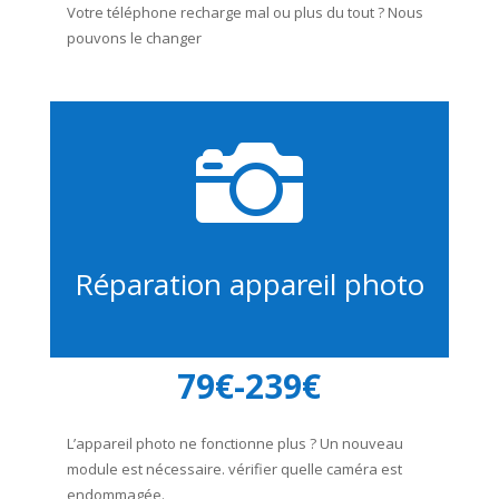
Votre téléphone recharge mal ou plus du tout ? Nous
pouvons le changer

Réparation appareil photo
79€-239€
L’appareil photo ne fonctionne plus ? Un nouveau
module est nécessaire. vérifier quelle caméra est
endommagée.