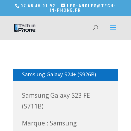
Accédez a Shop-in-tech-in-phone
07 68 45 91 92
LES-ANGLES@TECH-
IN-PHONE.FR
Samsung Galaxy S24+ (S926B)
Samsung Galaxy S23 FE
(S711B)
Marque : Samsung