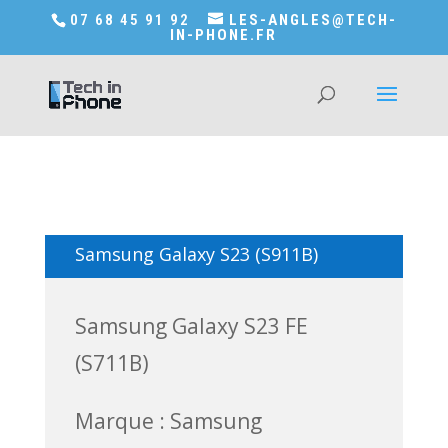
Accédez a Shop-in-tech-in-phone
07 68 45 91 92
LES-ANGLES@TECH-
IN-PHONE.FR
Samsung Galaxy S23 (S911B)
Samsung Galaxy S23 FE
(S711B)
Marque : Samsung