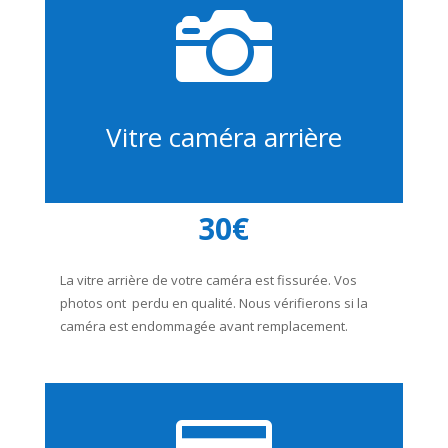

Vitre caméra arrière
30€
La vitre arrière de votre caméra est fissurée. Vos
photos ont perdu en qualité. Nous vérifierons si la
caméra est endommagée avant remplacement.