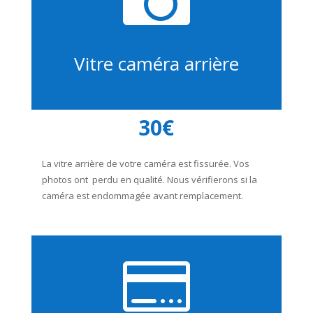

Vitre caméra arrière
30€
La vitre arrière de votre caméra est fissurée. Vos
photos ont perdu en qualité. Nous vérifierons si la
caméra est endommagée avant remplacement.
