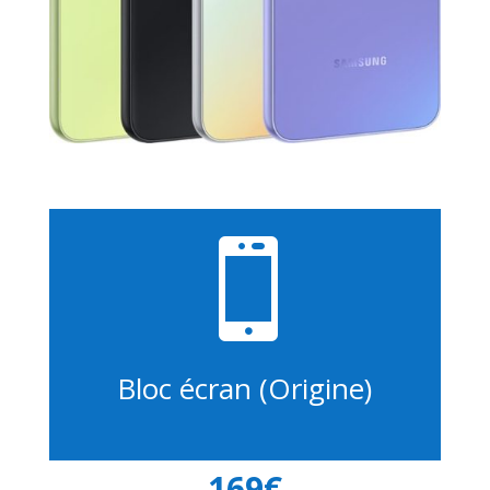

Bloc écran (Origine)
169€