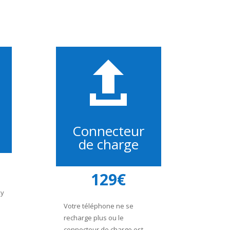

Connecteur
de charge
129€
xy
Votre téléphone ne se
recharge plus ou le
connecteur de charge est