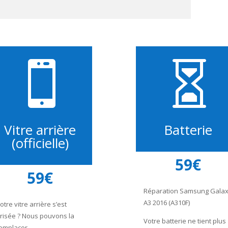


Vitre arrière
Batterie
(officielle)
59€
59€
Réparation Samsung Gala
A3 2016 (A310F)
otre vitre arrière s’est
risée ? Nous pouvons la
Votre batterie ne tient plus
emplacer.