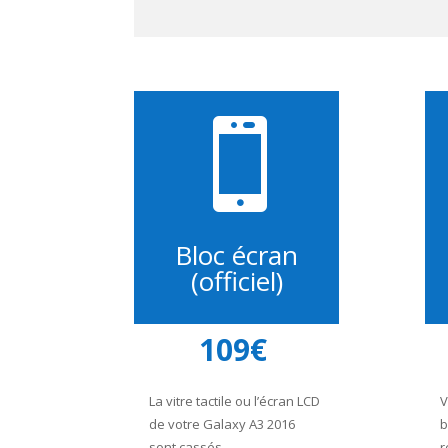

Bloc écran
(officiel)
109€
La vitre tactile ou l’écran LCD
V
de votre Galaxy A3 2016
b
sont cassés.
r