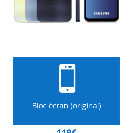

Bloc écran (original)
119€