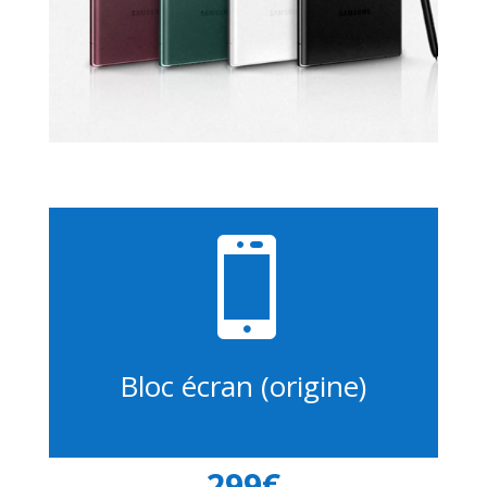

Bloc écran (origine)
299€