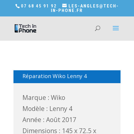
Accédez a Shop-in-tech-in-phone
07 68 45 91 92
LES-ANGLES@TECH-
IN-PHONE.FR
Réparation Wiko Lenny 4
Marque : Wiko
Modèle : Lenny 4
Année : Août 2017
Dimensions : 145 x 72.5 x