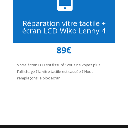
Réparation vitre tactile +
écran LCD Wiko Lenny 4
89€
Votre écran LCD est fissuré? vous ne voyez plus
l’affichage ? la vitre tactile est cassée ? Nous
remplaçons le bloc écran.