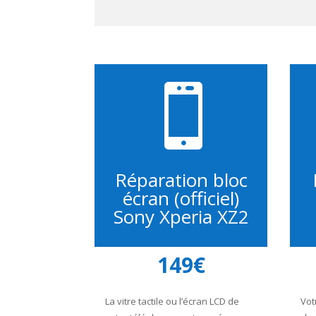

Réparation bloc
écran (officiel)
Sony Xperia XZ2
149€
La vitre tactile ou l’écran LCD de
Vot