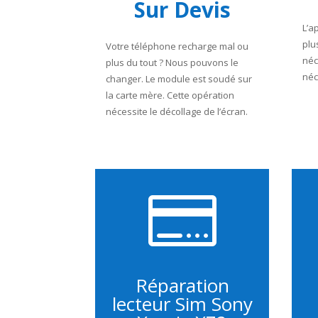
Sur Devis
L’a
plu
Votre téléphone recharge mal ou
néc
plus du tout ? Nous pouvons le
néc
changer. Le module est soudé sur
la carte mère.
Cette opération
nécessite le décollage de l’écran.

Réparation
lecteur Sim Sony