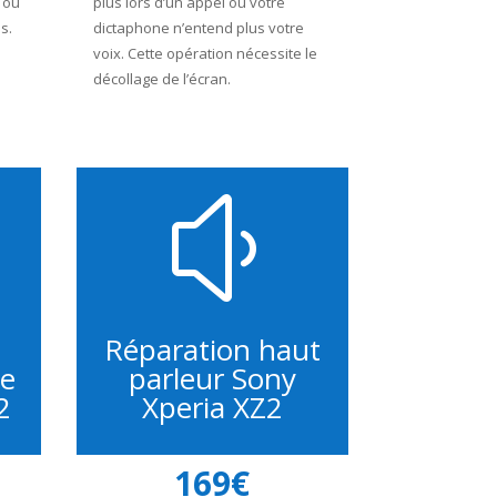
 ou
plus lors d’un appel ou votre
s.
dictaphone n’entend plus votre
voix. Cette opération nécessite le
décollage de l’écran.
y
Réparation haut
ne
parleur Sony
2
Xperia XZ2
169€