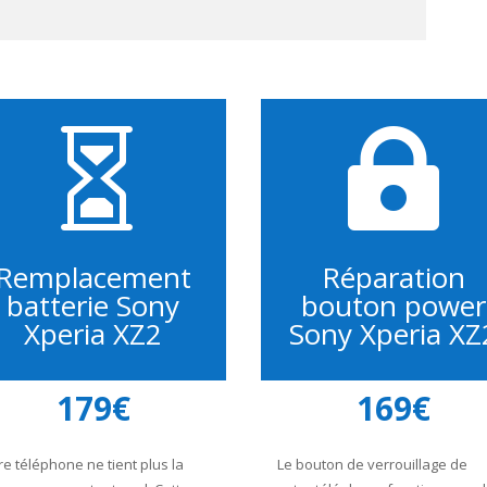


Remplacement
Réparation
batterie Sony
bouton power
Xperia XZ2
Sony Xperia XZ
179€
169€
re téléphone ne tient plus la
Le bouton de verrouillage de