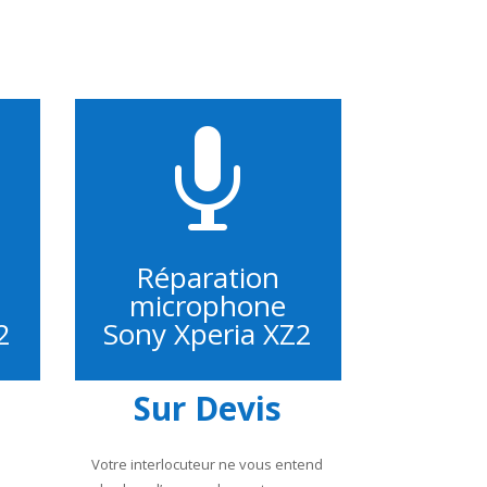

Réparation
microphone
2
Sony Xperia XZ2
Sur Devis
Votre interlocuteur ne vous entend