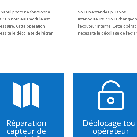
ppareil photo ne fonctionne
Vous n’entendez plus vos
s ? Un nouveau module est
interlocuteurs ? Nous changeo
essaire.
Cette opération
l’écouteur interne. Cette opérat
essite le décollage de l’écran.
nécessite le décollage de l’écra


Réparation
Déblocage tou
capteur de
opérateur