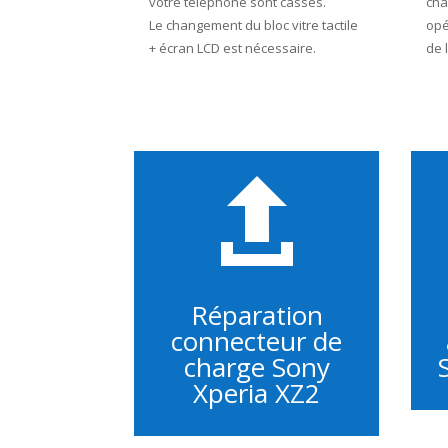
votre téléphone sont cassés.
cha
Le changement du bloc vitre tactile
opé
+ écran LCD est nécessaire.
de 

Réparation
connecteur de
charge Sony
Xperia XZ2