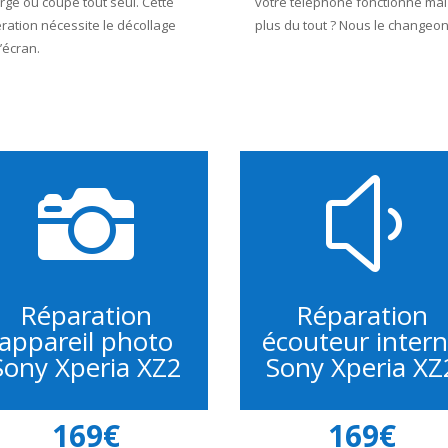
rge ou coupe tout seul. Cette
votre téléphone fonctionne mal
ration nécessite le décollage
plus du tout ? Nous le changeon
l’écran.

y
Réparation
Réparation
appareil photo
écouteur inter
Sony Xperia XZ2
Sony Xperia XZ
169€
169€