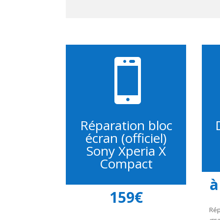

Réparation bloc
écran (officiel)
Sony Xperia X
Compact
à
159€
Rép