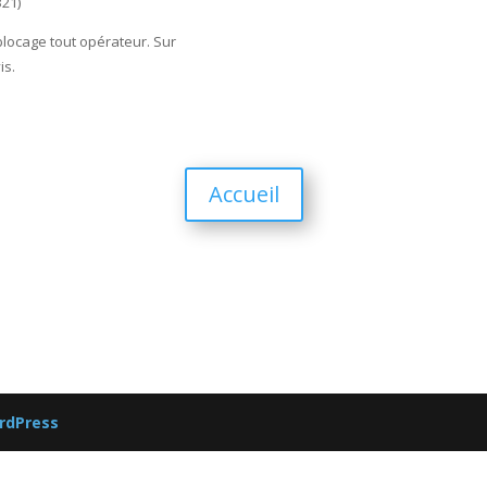
321)
locage tout opérateur. Sur
is.
Accueil
rdPress