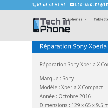
Accédez a Shop-in-tech-in-phone
07 68 45 91 92
LES-ANGLES@TE
Téléphones
Tablett
Blog
Réparation Sony Xperia
Réparation Sony Xperia X Co
Marque : Sony
Modèle : Xperia X Compact
Année : Octobre 2016
Dimensions : 129 x 65 x 9.5