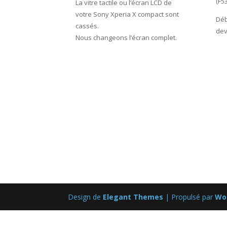
(F5
La vitre tactile ou l’écran LCD de
votre Sony Xperia X compact sont
Déb
cassés.
dev
Nous changeons l’écran complet.
Design de
Elegant Themes
| Propulsé par
Wo