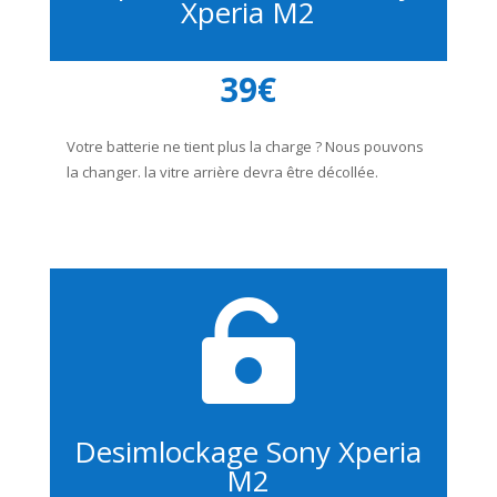
Xperia M2
39€
Votre batterie ne tient plus la charge ? Nous pouvons
la changer. la vitre arrière devra être décollée.

Desimlockage Sony Xperia
M2