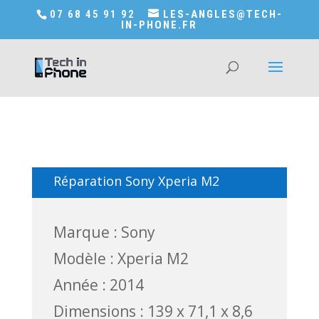
Accédez a Shop-in-tech-in-phone
07 68 45 91 92
LES-ANGLES@TECH-
IN-PHONE.FR
Réparation Sony Xperia M2
Marque : Sony
Modèle : Xperia M2
Année : 2014
Dimensions : 139 x 71,1 x 8,6