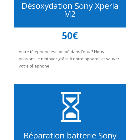
Désoxydation Sony Xperia
M2
50€
Votre téléphone est tombé dans l’eau ? Nous
pouvons le nettoyer grâce à notre appareil et sauver
votre téléphone.

Réparation batterie Sony