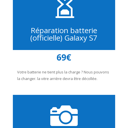

Réparation batterie
(officielle) Galaxy S7
69€
Votre batterie ne tient plus la charge ? Nous pouvons
la changer. la vitre arrière devra être décollée.
