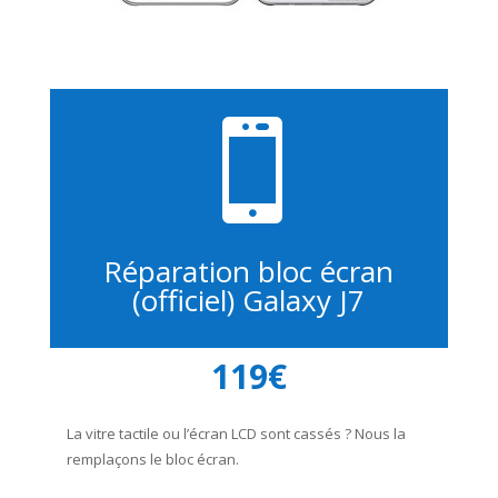

Réparation bloc écran
(officiel) Galaxy J7
119€
La vitre tactile ou l’écran LCD sont cassés ? Nous la
remplaçons le bloc écran.