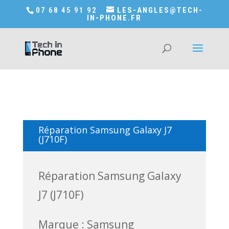
Accédez a Shop-in-tech-in-phone
07 68 45 91 92
LES-ANGLES@TECH-
IN-PHONE.FR
Réparation Samsung Galaxy J7
(J710F)
Réparation Samsung Galaxy
J7 (J710F)
Marque : Samsung