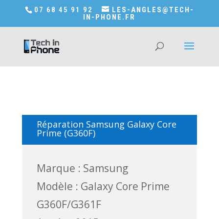
Accédez a Shop-in-tech-in-phone
07 68 45 91 92
LES-ANGLES@TECH-
IN-PHONE.FR
Réparation Samsung Galaxy Core
Prime (G360F)
Marque : Samsung
Modèle : Galaxy Core Prime
G360F/G361F