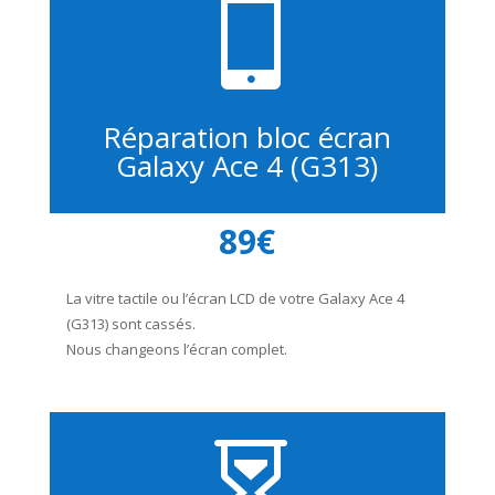

Réparation bloc écran
Galaxy Ace 4 (G313)
89€
La vitre tactile ou l’écran LCD de votre Galaxy Ace 4
(G313) sont cassés.
Nous changeons l’écran complet.
