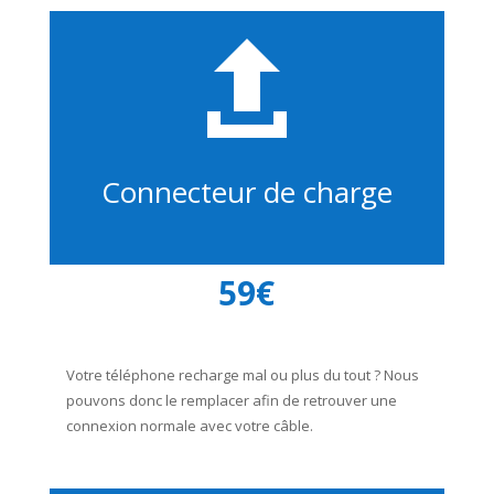

Connecteur de charge
59€
Votre téléphone recharge mal ou plus du tout ? Nous
pouvons donc le remplacer afin de retrouver une
connexion normale avec votre câble.