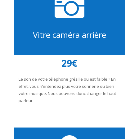

Vitre caméra arrière
29€
Le son de votre téléphone grésille ou est faible ? En
effet, vous n’entendez plus votre sonnerie ou bien
votre musique. Nous pouvons donc changer le haut
parleur.