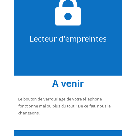

Lecteur d'empreintes
A venir
Le bouton de verrouillage de votre téléphone
fonctionne mal ou plus du tout ? De ce fait, nous le
changeons.