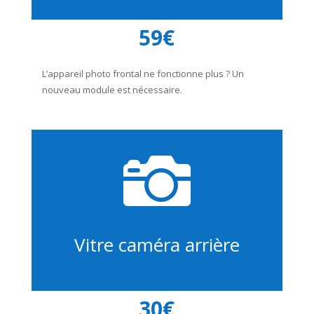
59€
L’appareil photo frontal ne fonctionne plus ? Un
nouveau module est nécessaire.

Vitre caméra arrière
30€