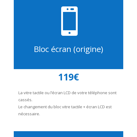

Bloc écran (origine)
119€
La vitre tactile ou l’écran LCD de votre téléphone sont
cassés.
Le changement du bloc vitre tactile + écran LCD est
nécessaire.