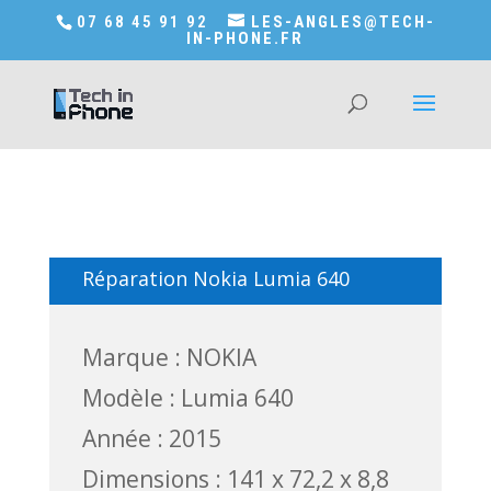
Accédez a Shop-in-tech-in-phone
07 68 45 91 92
LES-ANGLES@TECH-
IN-PHONE.FR
Réparation Nokia Lumia 640
Marque : NOKIA
Modèle : Lumia 640
Année : 2015
Dimensions : 141 x 72,2 x 8,8