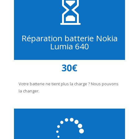

Réparation batterie Nokia
Lumia 640
30€
Votre batterie ne tient plus la charge ? Nous pouvons
la changer.
