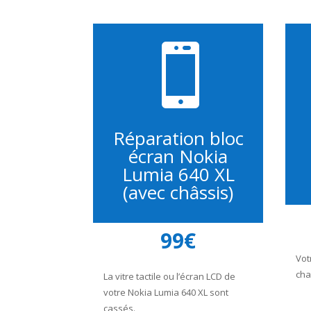

Réparation bloc
écran Nokia
Lumia 640 XL
(avec châssis)
99€
Vot
cha
La vitre tactile ou l’écran LCD de
votre Nokia Lumia 640 XL sont
cassés.