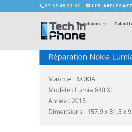
Accédez a Shop-in-tech-in-phone
07 68 45 91 92
LES-ANGLES@TE
Téléphones
Tablett
Blog
Réparation Nokia Lumi
Marque : NOKIA
Modèle : Lumia 640 XL
Année : 2015
Dimensions : 157.9 x 81.5 x