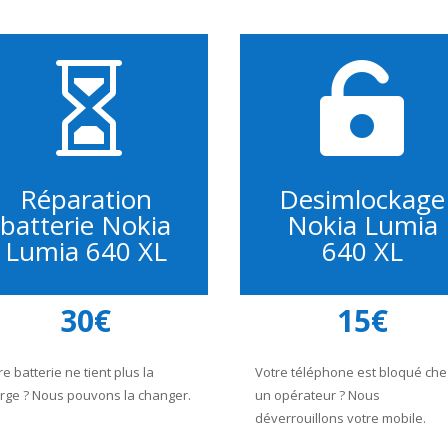


Réparation
Desimlockage
batterie Nokia
Nokia Lumia
Lumia 640 XL
640 XL
30€
15€
re batterie ne tient plus la
Votre téléphone est bloqué che
rge ? Nous pouvons la changer.
un opérateur ? Nous
déverrouillons votre mobile.