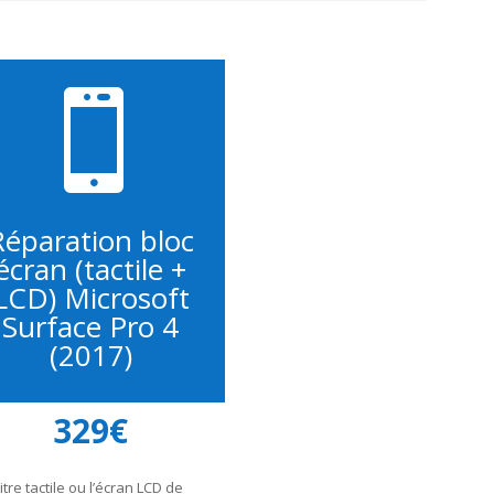

Réparation bloc
écran (tactile +
LCD) Microsoft
Surface Pro 4
(2017)
329€
itre tactile ou l’écran LCD de