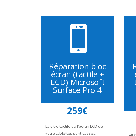

Réparation bloc
écran (tactile +
LCD) Microsoft
Surface Pro 4
259€
La vitre tactile ou l’écran LCD de
votre tablettes sont cassés.
La v