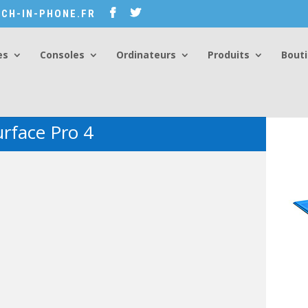
CH-IN-PHONE.FR
es
Consoles
Ordinateurs
Produits
Bout
rface Pro 4