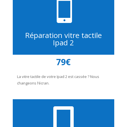

Réparation vitre tactile
Ipad 2
79€
La vitre tactile de votre Ipad 2 est cassée ? Nous
changeons l’écran.
