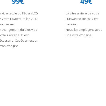
99€
49€
a vitre tactile ou l’écran LCD
La vitre arrière de votre
e votre Huawei P8 lite 2017
Huawei P8 lite 2017 est
ont cassés.
cassée.
e changement du bloc vitre
Nous la remplaçons avec
actile + écran LCD est
une vitre d’origine.
écessaire. Cet écran est un
cran d’origine.