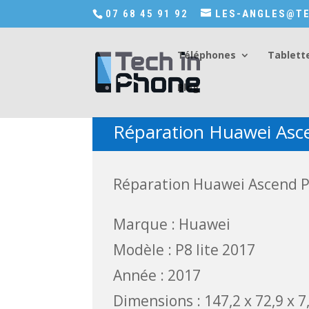
Accédez a Shop-in-tech-in-phone
07 68 45 91 92
LES-ANGLES@TE
Téléphones
Tablett
Blog
Réparation Huawei Asce
Réparation Huawei Ascend P8
Marque : Huawei
Modèle : P8 lite 2017
Année : 2017
Dimensions : 147,2 x 72,9 x 