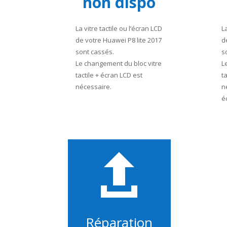
non dispo
La vitre tactile ou l’écran LCD
L
de votre Huawei P8 lite 2017
d
sont cassés.
s
Le changement du bloc vitre
L
tactile + écran LCD est
t
nécessaire.
n
é

Réparation