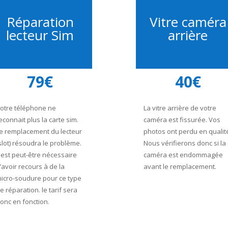
Réparation
Vitre caméra
lecteur Sim
arrière
79€
40€
otre téléphone ne
La vitre arrière de votre
econnait plus la carte sim.
caméra est fissurée. Vos
e remplacement du lecteur
photos ont perdu en qualit
slot) résoudra le problème.
Nous vérifierons donc si la
l est peut-être nécessaire
caméra est endommagée
’avoir recours à de la
avant le remplacement.
icro-soudure pour ce type
e réparation. le tarif sera
onc en fonction.