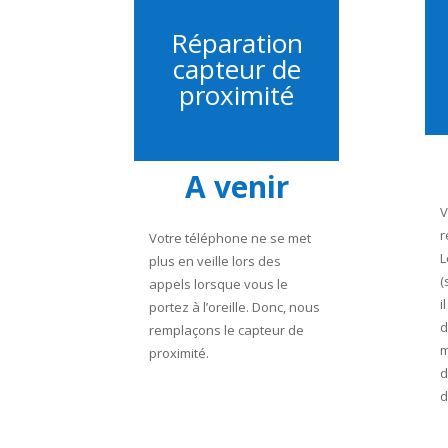
Réparation
capteur de
proximité
A venir
V
r
Votre téléphone ne se met
L
plus en veille lors des
(
appels lorsque vous le
i
portez à l’oreille. Donc, nous
d
remplaçons le capteur de
m
proximité.
d
d