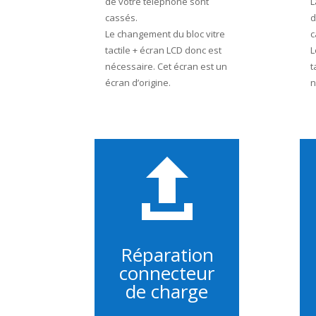
de votre téléphone sont
L
cassés.
d
Le changement du bloc vitre
c
tactile + écran LCD donc est
L
nécessaire. Cet écran est un
t
écran d’origine.
n

Réparation
connecteur
de charge