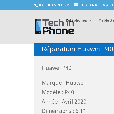
Accédez a Shop-in-tech-in-phone
07 68 45 91 92
LES-ANGLES@TE
Téléphones
Tablett
Blog
Réparation Huawei P40
Huawei P40
Marque : Huawei
Modèle : P40
Année : Avril 2020
Dimensions : 6.1″