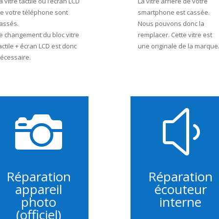
a vitre tactile ou l’écran LCD
La vitre arrière de votre
e votre téléphone sont
smartphone est cassée.
assés.
Nous pouvons donc la
e changement du bloc vitre
remplacer. Cette vitre est
actile + écran LCD est donc
une originale de la marque
écessaire.

y
Réparation
Réparation
appareil
écouteur
photo
interne
(officiel)