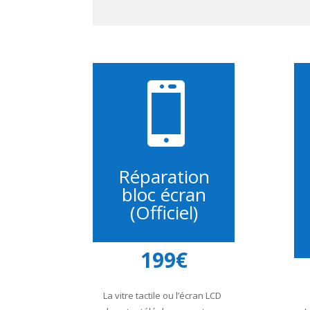

Réparation
bloc écran
(Officiel)
199€
La vitre tactile ou l’écran LCD