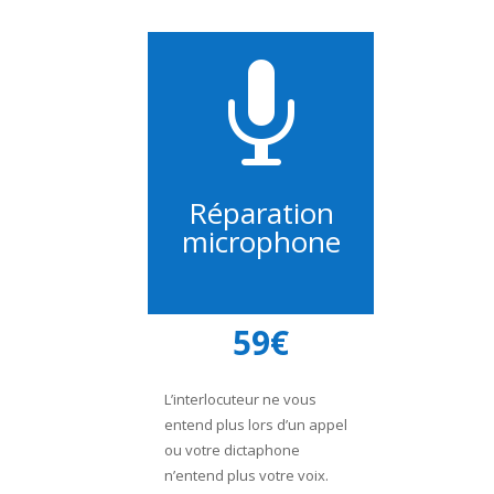

Réparation
microphone
59€
L’interlocuteur ne vous
entend plus lors d’un appel
ou votre dictaphone
n’entend plus votre voix.