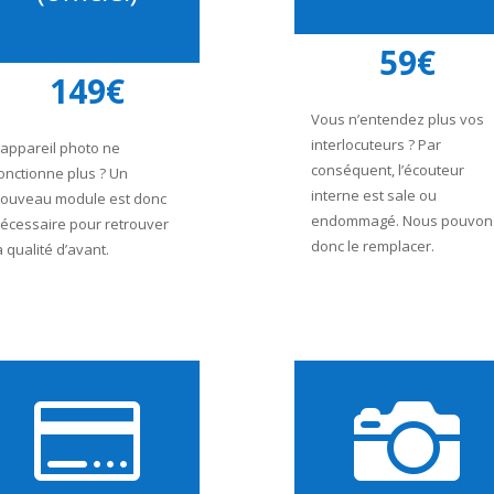
59€
149€
Vous n’entendez plus vos
interlocuteurs ? Par
’appareil photo ne
conséquent, l’écouteur
onctionne plus ? Un
interne est sale ou
ouveau module est donc
endommagé. Nous pouvon
écessaire pour retrouver
donc le remplacer.
a qualité d’avant.

