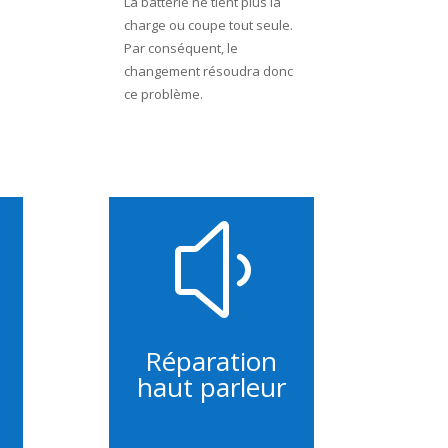
La batterie ne tient plus la
charge ou coupe tout seule.
Par conséquent, le
changement résoudra donc
.
ce problème.
y
Réparation
haut parleur