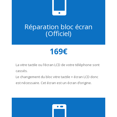

Réparation bloc écran
(Officiel)
169€
La vitre tactile ou l’écran LCD de votre téléphone sont
cassés.
Le changement du bloc vitre tactile + écran LCD donc
est nécessaire. Cet écran est un écran d’origine.
