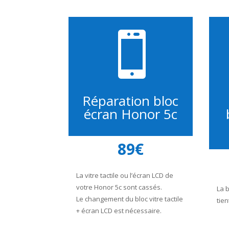

Réparation bloc
écran Honor 5c
89€
La vitre tactile ou l’écran LCD de
votre Honor 5c sont cassés.
La 
Le changement du bloc vitre tactile
tien
+ écran LCD est nécessaire.