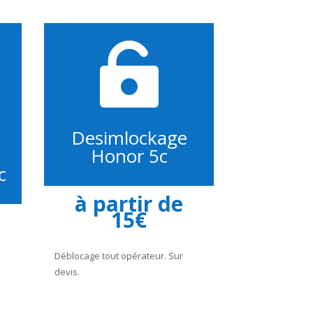

Desimlockage
Honor 5c
c
à partir de
15€
Déblocage tout opérateur. Sur
devis.