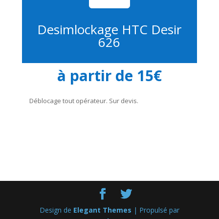
Desimlockage HTC Desir
626
à partir de 15€
Déblocage tout opérateur. Sur devis.
Design de
Elegant Themes
| Propulsé par