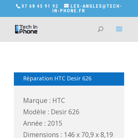
Accédez a Shop-in-tech-in-phone
07 68 45 91 92
LES-ANGLES@TECH-
IN-PHONE.FR
Réparation HTC Desir 626
Marque : HTC
Modèle : Desir 626
Année : 2015
Dimensions : 146 x 70,9 x 8,19