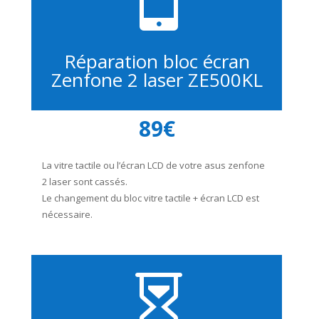
Réparation bloc écran
Zenfone 2 laser ZE500KL
89€
La vitre tactile ou l’écran LCD de votre asus zenfone
2 laser sont cassés.
Le changement du bloc vitre tactile + écran LCD est
nécessaire.
