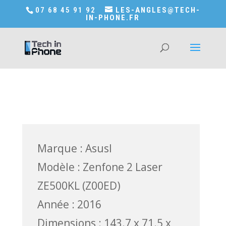
Accédez a Shop-in-tech-in-phone
07 68 45 91 92
LES-ANGLES@TECH-
IN-PHONE.FR
Réparation Asus Zenfone 2 laser
5″ ZE500KL (Z00ED)
Marque : Asusl
Modèle : Zenfone 2 Laser
ZE500KL (Z00ED)
Année : 2016
Dimensions : 143.7 x 71.5 x