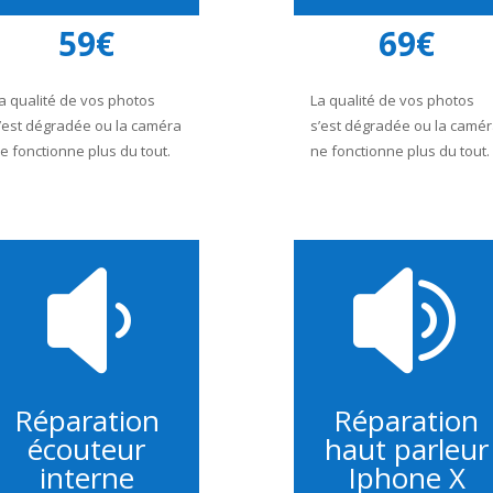
59€
69€
a qualité de vos photos
La qualité de vos photos
’est dégradée ou la caméra
s’est dégradée ou la camé
e fonctionne plus du tout.
ne fonctionne plus du tout.


Réparation
Réparation
écouteur
haut parleur
interne
Iphone X