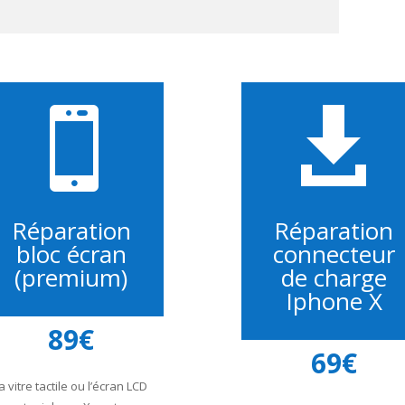


Réparation
Réparation
bloc écran
connecteur
(premium)
de charge
Iphone X
89€
69€
a vitre tactile ou l’écran LCD