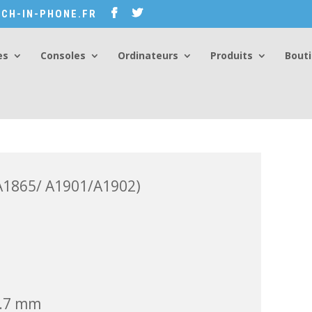
CH-IN-PHONE.FR
es
Consoles
Ordinateurs
Produits
Bout
ne X (A1865/ A1901/A1902)
(A1865/ A1901/A1902)
7.7 mm