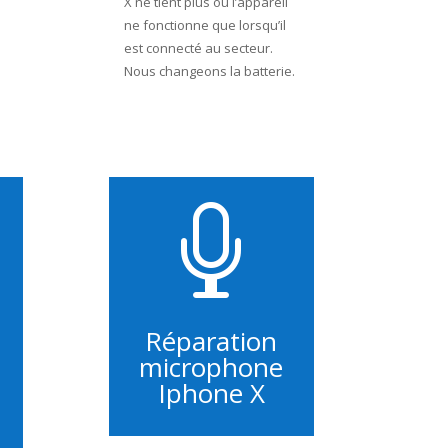
X ne tient plus ou l’appareil
ne fonctionne que lorsqu’il
est connecté au secteur.
Nous changeons la batterie.

Réparation
microphone
Iphone X