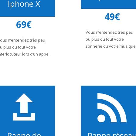
Iphone X
49€
69€
Vous n’entendez très peu
ou plus du tout votre
ous n’entendez très peu
sonnerie ou votre musique
u plus du tout votre
nterlocuteur lors d’un appel.


Panne de
Panne résea