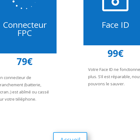
Connecteur
Face ID
FPC
99€
79€
Votre Face ID ne fonctionn
plus. S’il est réparable, nou
n connecteur de
pouvons le sauver.
ranchement (batterie,
cran..) est abîmé ou cassé
ur votre téléphone.
Accueil