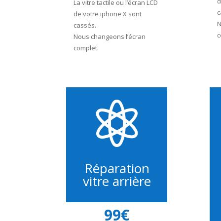
d
La vitre tactile ou l’écran LCD
c
de votre iphone X sont
N
cassés.
c
Nous changeons l’écran
complet.

Réparation
vitre arrière
99€