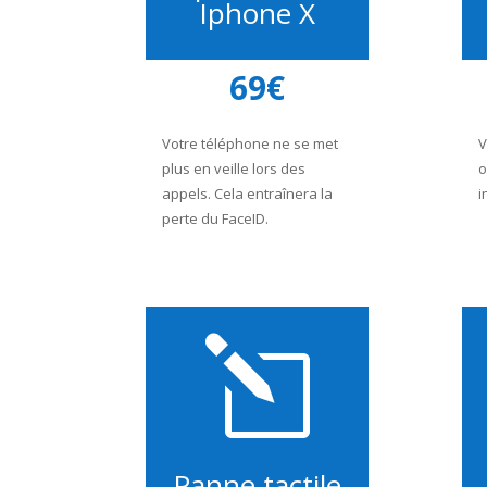
Iphone X
69€
Votre téléphone ne se met
V
plus en veille lors des
o
appels. Cela entraînera la
i
perte du FaceID.
l
Panne tactile