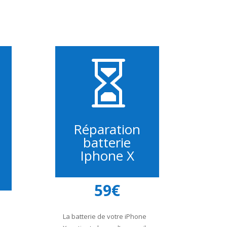

Réparation
batterie
Iphone X
59€
La batterie de votre iPhone