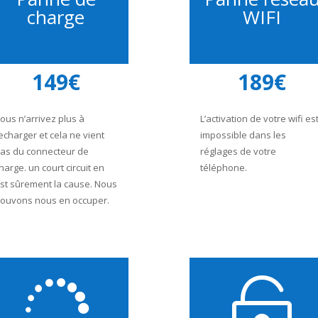
charge
WIFI
149€
189€
ous n’arrivez plus à
L’activation de votre wifi es
echarger et cela ne vient
impossible dans les
as du connecteur de
réglages de votre
harge. un court circuit en
téléphone.
st sûrement la cause. Nous
ouvons nous en occuper.

