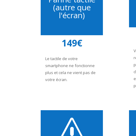
(autre que
l'écran)
149€
V
r
Le tactile de votre
p
smartphone ne fonctionne
c
plus et cela ne vient pas de
e
votre écran.
p
s