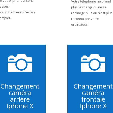
e votre iphone X sont
Votre téléphone ne prend
assés.
plus la charge ou ne se
ous changeons l’écran
recharge plus ou n’est plus
omplet.
reconnu par votre
ordinateur.


Changement
Changement
caméra
caméra
arrière
frontale
Iphone X
Iphone X