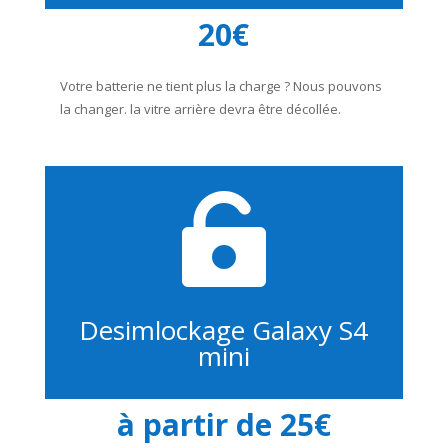
20€
Votre batterie ne tient plus la charge ? Nous pouvons
la changer. la vitre arrière devra être décollée.

Desimlockage Galaxy S4
mini
à partir de 25€